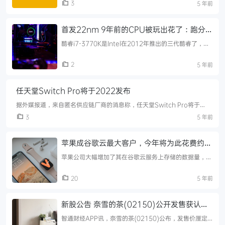
3
5 年前
不属 ...
首发22nm 9年前的CPU被玩出花了：跑分世
界第二
酷睿i7-3770K是Intel在2012年推出的三代酷睿了，还
是首个22nm工艺的，那时候遥遥领先台积电及三星。如
今9年过去了，还有玩家在挑战酷睿i7-3770K超频， ...
2
5 年前
任天堂Switch Pro将于2022发布
据外媒报道，来自匿名供应链厂商的消息称，任天堂Switch Pro将于
2022年发布，而非预期的2021年。 YouTube上的知名频道Sw ...
3
5 年前
苹果成谷歌云最大客户，今年将为此花费约3
亿美元
苹果公司大幅增加了其在谷歌云服务上存储的数据量，这
表明其存储需求的增长速度已经超过了其自身服务器的处
理能力。 一位消息人士告诉外媒 The Information，截
20
5 年前
至2 ...
新股公告 奈雪的茶(02150)公开发售获认购
432.03倍 每股定价19.8港元
智通财经APP讯，奈雪的茶(02150)公布，发售价厘定