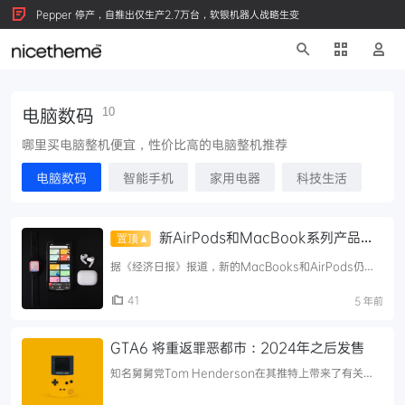
Pepper 停产，自推出仅生产2.7万台，软银机器人战略生变
电脑数码
10
哪里买电脑整机便宜，性价比高的电脑整机推荐
电脑数码
智能手机
家用电器
科技生活
新AirPods和MacBook系列产品将
于今年晚些时候推出
据《经济日报》报道，新的MacBooks和AirPods仍将
在今年晚些时候推出。据报道，苹果供应商正在抓紧增加
产能，为今年下半年发布新的MacBooks和AirPods做
41
5 年前
...
GTA6 将重返罪恶都市：2024年之后发售
知名舅舅党Tom Henderson在其推特上带来了有关
《GTA6》的爆料，Tom Henderson因其对《使命召
唤》和《战地》系列爆料的准确性而知名，但本次爆料并