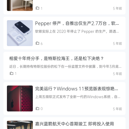
为每股发售股份19.80港元，公司将收取的全球发售所得
款项净额估计约为48.42亿港元，每手500股，预期股份
1
5 年前
将于 ...
Pepper 停产，自推出仅生产2.7万台，软银
机器人战略生变
软银实际上在 2020 年停止了 Pepper 的生产。路透社
援引未具名消息人士的话说，自 2014 年推出以来，已制
造了 27,000 台 Pepper 机器人。 两名 ...
6
5 年前
相爱十年终分手，是特斯拉海王，还是松下决绝？
近日，长期持有特斯拉股份的松下在一份监管文件中披露，到今年3月底
时，公司已经以4000亿日元（约合36亿美元）出售了所持有的全部特斯
1
5 年前
拉公司股 ...
完美运行？Windows 11预览版表现惊艳，
除了这些无缺憾
上周五微软正式发布了全新一代的Windows系统，自
Windows 10发布以来已经过去了整整6年时间。考虑到
PC的工具属性和全球范围内的庞大用户基数，微软不会
0
5 年前
像macO ...
嘉兴蓝箭航天中心首期竣工 即将投入使用