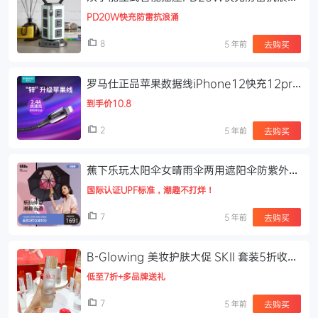
家用多功能插排插接线板
PD20W快充防雷抗浪涌
8
5 年前
去购买
罗马仕正品苹果数据线iPhone12快充12pro
充电线11器xr加长xsmax快速6s闪充7p适
到手价10.8
用8plus手机X平板iPad3
2
5 年前
去购买
蕉下乐玩太阳伞女晴雨伞两用遮阳伞防紫外线
女黑胶便携双层防晒伞
国际认证UPF标准，潮趣不打烊！
7
5 年前
去购买
B-Glowing 美妆护肤大促 SKII 套装5折收、
Tripollar 童颜机
低至7折+多品牌送礼
7
5 年前
去购买