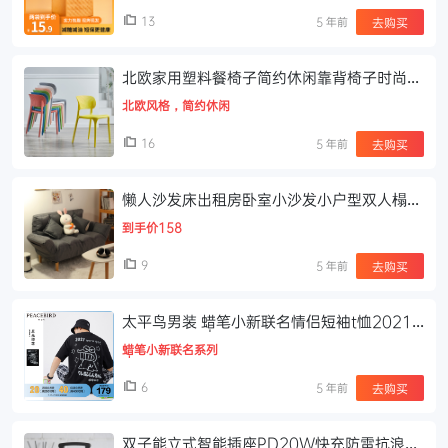
13
5 年前
去购买
北欧家用塑料餐椅子简约休闲靠背椅子时尚塑
胶书桌洽谈椅户外凳子
北欧风格，简约休闲
16
5 年前
去购买
懒人沙发床出租房卧室小沙发小户型双人榻榻
米简易可折叠单人沙发
到手价158
9
5 年前
去购买
太平鸟男装 蜡笔小新联名情侣短袖t恤2021
年夏季新款黑色宽松体恤
蜡笔小新联名系列
6
5 年前
去购买
双子能立式智能插座PD20W快充防雷抗浪涌