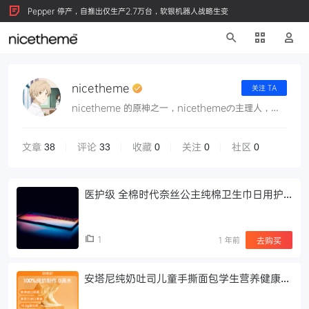
Pepper 停产，自推出仅生产2.7万台，软银机器人战略生变
nicetheme
关注 TA
nicetheme 的原神之一，nicethemeの主理人，
nicetheme首席产品架构师
文章
评论
收藏
关注
社区
38
33
0
0
0
医护级 全棉时代奈丝公主纯棉卫生巾日用护
垫敏感肌姨妈巾62片
1
1 年前
去购买
安塔尼纯奶吐司儿童手撕面包学生营养健康早
餐纯香休闲零食品两袋