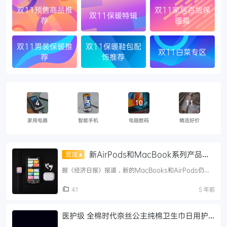
双11预售商品推
双11家居百货保
双11保暖特辑
荐
暖篇
双11男装保暖推
双11保暖鞋包配
双11白菜专区
荐
饰推荐
4
3
10
11
家用电器
智能手机
电脑数码
精选好价
新AirPods和MacBook系列产品将
于今年晚些时候推出
据《经济日报》报道，新的MacBooks和AirPods仍将
在今年晚些时候推出。据报道，苹果供应商正在抓紧增加
产能，为今年下半年发布新的MacBooks和AirPods做
41
5 年前
...
医护级 全棉时代奈丝公主纯棉卫生巾日用护
垫敏感肌姨妈巾62片