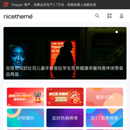
Pepper 停产，自推出仅生产2.7万台，软银机器人战略生变
安塔尼纯奶吐司儿童手撕面包学生营养健康早餐纯香休闲零食
品两袋
爆款好物
好物爆料
实时热销榜单
双11预售榜单