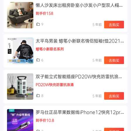
懒人沙发床出租房卧室小沙发小户型双人榻榻
米简易可折叠单人沙发
到手价158
9
5 年前
去购买
太平鸟男装 蜡笔小新联名情侣短袖t恤2021
年夏季新款黑色宽松体恤
蜡笔小新联名系列
6
5 年前
去购买
双子能立式智能插座PD20W快充防雷抗浪涌
家用多功能插排插接线板
PD20W快充防雷抗浪涌
8
5 年前
去购买
罗马仕正品苹果数据线iPhone12快充12pro
充电线11器xr加长xsmax快速6s闪充7p适
到手价10.8
用8plus手机X平板iPad3