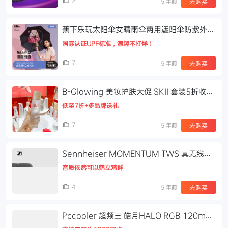
2
5 年前
去购买
蕉下乐玩太阳伞女晴雨伞两用遮阳伞防紫外线
女黑胶便携双层防晒伞
国际认证UPF标准，潮趣不打烊！
7
5 年前
去购买
B-Glowing 美妆护肤大促 SKII 套装5折收、
Tripollar 童颜机
低至7折+多品牌送礼
7
5 年前
去购买
Sennheiser MOMENTUM TWS 真无线蓝
牙耳机
音质依然可以鹤立鸡群
4
5 年前
去购买
Pccooler 超频三 皓月HALO RGB 120mm
电脑机箱风扇