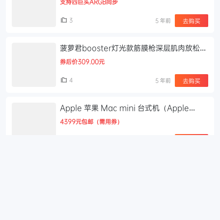
支持四巨头ARGB同步
3
5 年前
去购买
菠萝君booster灯光款筋膜枪深层肌肉放松按
摩筋膜机肌颈膜健身器
券后价309.00元
4
5 年前
去购买
Apple 苹果 Mac mini 台式机（Apple
M1、8GB、256GB SSD）教育优惠版
4399元包邮（需用券）
2
5 年前
去购买
苹果推出Today at Apple创想营：为青年打
工者提供机会
网易数码讯 6月23日消息，苹果在Apple三里屯零售店
举行Today at Apple创想营项目活动，此次「创想营」
项目与中国扶贫基金会和友成企业家扶贫基金会合作，将
5
5 年前
为 ...