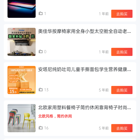
1
1 年前
去购买
奥佳华按摩椅家用全身小型太空舱全自动老人
按摩沙发椅7508Neo
0
1 年前
去购买
安塔尼纯奶吐司儿童手撕面包学生营养健康早
餐纯香休闲零食品两袋
13
5 年前
去购买
北欧家用塑料餐椅子简约休闲靠背椅子时尚塑
胶书桌洽谈椅户外凳子
北欧风格，简约休闲
16
5 年前
去购买