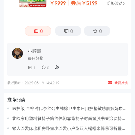
0
0
0
小顺哥
每日好物
1
0
最近更新： 2025-03-19 14:42:19
我要反馈
推荐阅读
医护级 全棉时代奈丝公主纯棉卫生巾日用护垫敏感肌姨妈巾
62片
北欧家用塑料餐椅子简约休闲靠背椅子时尚塑胶书桌洽谈椅户
外凳子
懒人沙发床出租房卧室小沙发小户型双人榻榻米简易可折叠单
人沙发