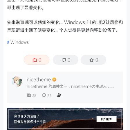
都出现了显著变化。
先来说直观可以感知的变化，Windows 11的UI设计风格和
呈现逻辑出现了明显变化，个人觉得是更趋向移动设备了。
#
Windows
0
0
0
nicetheme
nicetheme 的原神之一，nicethemeの主理人，
nicetheme首席产品架构师
38
33