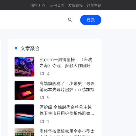
安利社区
示例页面
友情链接
购买主题
登录
文章聚合
Steam一周销量榜：《盗贼
之海》夺冠、多款大作回归
4
高端旗舰稳了！小米史上最强
笔记本先导片出炉：i7芯加持
5
医护级 全棉时代奈丝公主纯
棉卫生巾日用护垫敏感肌姨妈
巾62片
1
奥佳华按摩椅家用全身小型太