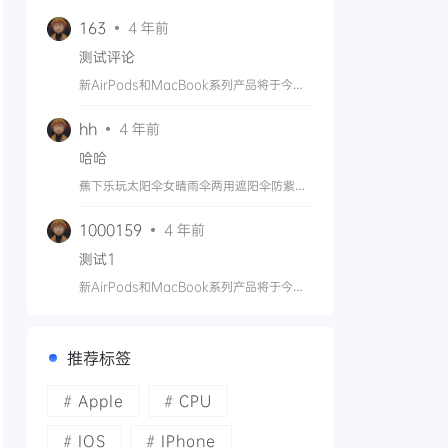
163
4 年前
测试评论
新AirPods和MacBook系列产品将于今年
晚些时候推出
hh
4 年前
哈哈
蕉下乐玩太阳伞女晴雨伞两用遮阳伞防紫外
线女黑胶便携双层防晒伞
1000159
4 年前
测试1
新AirPods和MacBook系列产品将于今年
晚些时候推出
推荐标签
Apple
CPU
IOS
IPhone