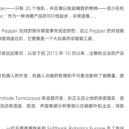
per——只有 20 个电机，并且难以捡起精致的物体——至少在机
er「作为一种消费产品的可行性起步，非常困难」。
pper 完成的指令都是事先设定好的，这让 Pepper 的对话能
的新鲜感消退过后，它更像是一个大玩具而非智能工具。
发远远落后，以至于自 2015 年 10 月以来，出售给企业的产品
该机器人的开发，机器人功能的有限和不可靠也影响了销售量。路
hide Tomozawa 来监督开发，孙正义还让他的亲密盟友、资
责技术。公司还将语音、视觉、声音情感分析等核心功能都外包出去，导致
一位不愿透露姓名的 Softbank Robotics Europe 员工告诉