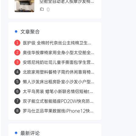
空舱全自动老人按摩沙发椅
7508Neo
0
文章聚合
医护级 全棉时代奈丝公主纯棉卫生巾
1
日用护垫敏感肌姨妈巾62片
奥佳华按摩椅家用全身小型太空舱全自
2
动老人按摩沙发椅7508Neo
安塔尼纯奶吐司儿童手撕面包学生营养
3
健康早餐纯香休闲零食品两袋
北欧家用塑料餐椅子简约休闲靠背椅子
4
时尚塑胶书桌洽谈椅户外凳子
懒人沙发床出租房卧室小沙发小户型双
5
人榻榻米简易可折叠单人沙发
太平鸟男装 蜡笔小新联名情侣短袖t恤
6
2021年夏季新款黑色宽松体恤
双子能立式智能插座PD20W快充防雷
7
抗浪涌家用多功能插排插接线板
罗马仕正品苹果数据线iPhone12快充
8
12pro充电线11器xr加长xsmax快速
6s闪充7p适用8plus手机X平板iPad3
最新评论