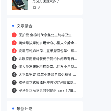
比SLC便宜太多了
6
文章聚合
医护级 全棉时代奈丝公主纯棉卫生巾
1
日用护垫敏感肌姨妈巾62片
奥佳华按摩椅家用全身小型太空舱全自
2
动老人按摩沙发椅7508Neo
安塔尼纯奶吐司儿童手撕面包学生营养
3
健康早餐纯香休闲零食品两袋
北欧家用塑料餐椅子简约休闲靠背椅子
4
时尚塑胶书桌洽谈椅户外凳子
懒人沙发床出租房卧室小沙发小户型双
5
人榻榻米简易可折叠单人沙发
太平鸟男装 蜡笔小新联名情侣短袖t恤
6
2021年夏季新款黑色宽松体恤
双子能立式智能插座PD20W快充防雷
7
抗浪涌家用多功能插排插接线板
罗马仕正品苹果数据线iPhone12快充
8
12pro充电线11器xr加长xsmax快速
6s闪充7p适用8plus手机X平板iPad3
最新评论