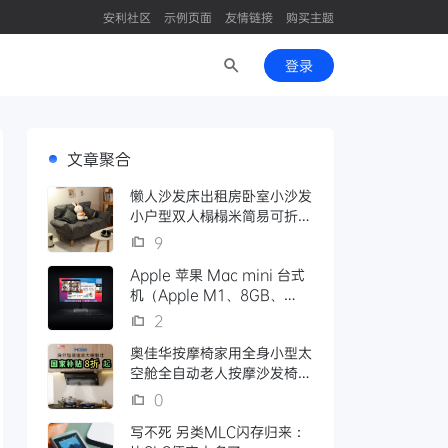
安利社区
示例页面
友情链接
购买主题
登录
文章聚合
懒人沙发床出租房卧室小沙发
小户型双人榻榻米简易可折叠
单人沙发
9
Apple 苹果 Mac mini 台式
机（Apple M1、8GB、
256GB SSD）教育优惠版
2
奥佳华按摩椅家用全身小型太
空舱全自动老人按摩沙发椅
7508Neo
0
写不死 另类MLC闪存归来：