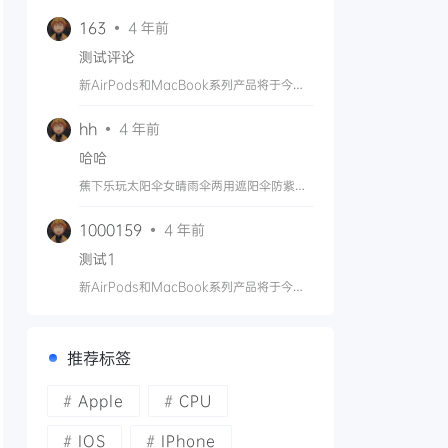
163
4 年前
测试评论
新AirPods和MacBook系列产品将于今年
晚些时候推出
hh
4 年前
哈哈
蕉下乐玩太阳伞女晴雨伞两用遮阳伞防紫外
线女黑胶便携双层防晒伞
1000159
4 年前
测试1
新AirPods和MacBook系列产品将于今年
晚些时候推出
推荐标签
Apple
CPU
IOS
IPhone