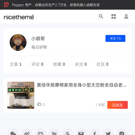
Pepper 停产，自推出仅生产2.7万台，软银机器人战略生变
小顺哥
关注 TA
每日好物
文章
评论
收藏
关注
社区
1
0
0
0
0
奥佳华按摩椅家用全身小型太空舱全自动老人
按摩沙发椅7508Neo
0
1 年前
去购买