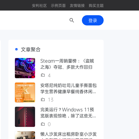
安利社区
示例页面
友情链接
购买主题
登录
文章聚合
Steam一周销量榜：《盗贼
之海》夺冠、多款大作回归
4
安塔尼纯奶吐司儿童手撕面包
学生营养健康早餐纯香休闲零
食品两袋
13
完美运行？Windows 11预
览版表现惊艳，除了这些无缺
憾
0
懒人沙发床出租房卧室小沙发