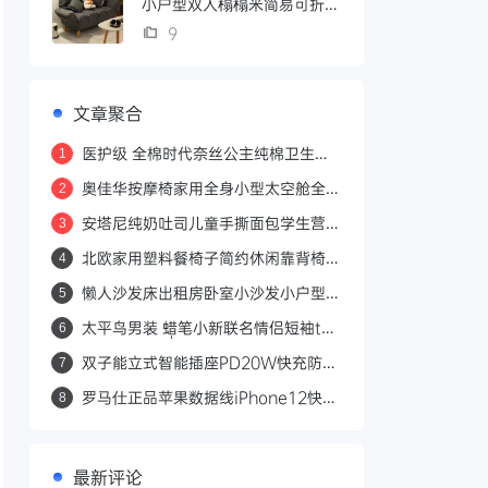
小户型双人榻榻米简易可折叠
单人沙发
9
文章聚合
医护级 全棉时代奈丝公主纯棉卫生巾
1
日用护垫敏感肌姨妈巾62片
奥佳华按摩椅家用全身小型太空舱全自
2
动老人按摩沙发椅7508Neo
安塔尼纯奶吐司儿童手撕面包学生营养
3
健康早餐纯香休闲零食品两袋
北欧家用塑料餐椅子简约休闲靠背椅子
4
时尚塑胶书桌洽谈椅户外凳子
懒人沙发床出租房卧室小沙发小户型双
5
人榻榻米简易可折叠单人沙发
太平鸟男装 蜡笔小新联名情侣短袖t恤
6
2021年夏季新款黑色宽松体恤
双子能立式智能插座PD20W快充防雷
7
抗浪涌家用多功能插排插接线板
罗马仕正品苹果数据线iPhone12快充
8
12pro充电线11器xr加长xsmax快速
6s闪充7p适用8plus手机X平板iPad3
最新评论