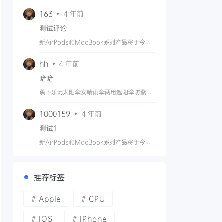
163
4 年前
测试评论
新AirPods和MacBook系列产品将于今年
晚些时候推出
hh
4 年前
哈哈
蕉下乐玩太阳伞女晴雨伞两用遮阳伞防紫外
线女黑胶便携双层防晒伞
1000159
4 年前
测试1
新AirPods和MacBook系列产品将于今年
晚些时候推出
推荐标签
Apple
CPU
IOS
IPhone