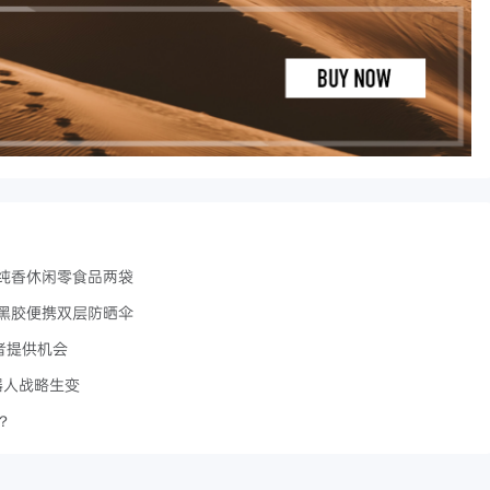
纯香休闲零食品两袋
黑胶便携双层防晒伞
工者提供机会
机器人战略生变
？